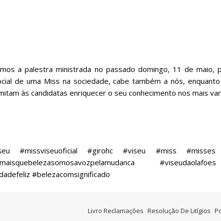
mos a palestra ministrada no passado domingo, 11 de maio, pe
ocial de uma Miss na sociedade, cabe também a nós, enquanto 
mitam às candidatas enriquecer o seu conhecimento nos mais var
seu
#missviseuoficial
#girohc
#viseu
#miss
#misses
maisquebelezasomosavozpelamudanca
#viseudaolafoes
dadefeliz
#belezacomsignificado
Livro Reclamações
Resolução De Litígios
Po