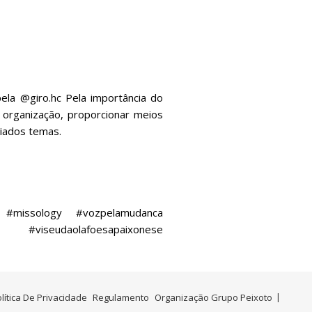
la @giro.hc Pela importância do
organização, proporcionar meios
iados temas.
#missology
#vozpelamudanca
#viseudaolafoesapaixonese
lítica De Privacidade
Regulamento
Organização Grupo Peixoto