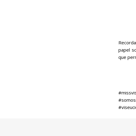
Recorda
papel s
que per
#missvi
#somos
#viseuci