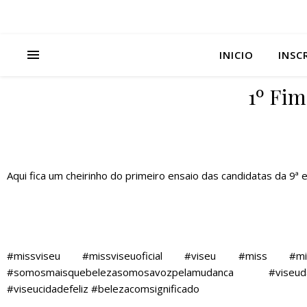
INICIO
INSC
1º Fim
Aqui fica um cheirinho do primeiro ensaio das candidatas da 9ª 
#missviseu
#missviseuoficial
#viseu #miss #misse
#somosmaisquebelezasomosavozpelamudanca #viseud
#viseucidadefeliz #belezacomsignificado