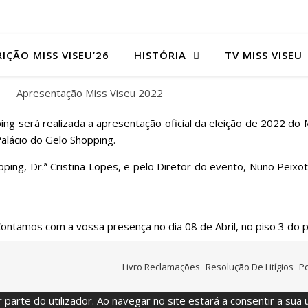
RIÇÃO MISS VISEU’26
HISTÓRIA
TV MISS VISEU
ping será realizada a apresentação oficial da eleição de 2022 do
alácio do Gelo Shopping.
pping, Dr.ª Cristina Lopes, e pelo Diretor do evento, Nuno Peix
ntamos com a vossa presença no dia 08 de Abril, no piso 3 do p
Livro Reclamações
Resolução De Litígios
Po
 parte do utilizador. Ao navegar no site estará a consentir a sua u