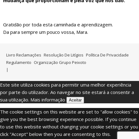
mudança que proporcionam e pela Voz que nos dão.
Gratidão por toda esta caminhada e aprendizagem.
Da para sempre um pouco vossa, Mara.
Livro Reclamações
Resolução De Litígios
Política De Privacidade
Regulamento
Organização Grupo Peixoto
Este site utiliza cookies para permitir uma melhor experiência
por parte do utilizador. Ao navegar no site estará a consentir a
sua utilização.
Mais informação
Aceitar
The cookie settings on this website are set to "allow cookies" to
give you the best browsing experience possible. If you continue
to use this website without changing your cookie settings or you
click "Accept" below then you are consenting to this.