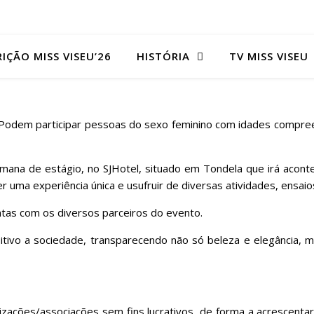
RIÇÃO MISS VISEU’26
HISTÓRIA
TV MISS VISEU
4. Podem participar pessoas do sexo feminino com idades compre
semana de estágio, no SJHotel, situado em Tondela que irá acont
ver uma experiência única e usufruir de diversas atividades, ensaio
untas com os diversos parceiros do evento.
tivo a sociedade, transparecendo não só beleza e elegância, m
izações/associações sem fins lucrativos, de forma a acrescenta