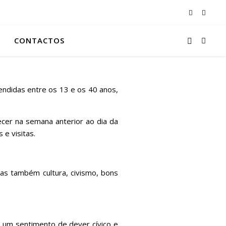
CONTACTOS
endidas entre os 13 e os 40 anos,
ecer na semana anterior ao dia da
s e visitas.
as também cultura, civismo, bons
r um sentimento de dever cívico e