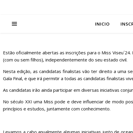
INICIO
INSC
Estão oficialmente abertas as inscrições para o Miss Viseu´2
(com ou sem filhos), independentemente do seu estado civil.
Nesta edição, as candidatas finalistas vão ter direito a uma 
Gala Final, e que irá permitir a todas as candidatas finalistas vi
As candidatas irão ainda
participar em diversas iniciativas conj
No século XXI uma Miss pode e deve influenciar de modo posi
princípios e estudos, juntamente com conhecimento.
Levamos a cabo anualmente algumas iniciativas junto de organ