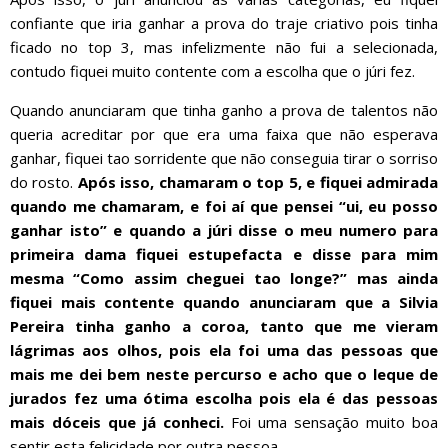
confiante que iria ganhar a prova do traje criativo pois tinha
ficado no top 3, mas infelizmente não fui a selecionada,
contudo fiquei muito contente com a escolha que o júri fez.
Quando anunciaram que tinha ganho a prova de talentos não
queria acreditar por que era uma faixa que não esperava
ganhar, fiquei tao sorridente que não conseguia tirar o sorriso
do rosto.
Após isso, chamaram o top 5, e fiquei admirada
quando me chamaram, e foi aí que pensei “ui, eu posso
ganhar isto” e quando a júri disse o meu numero para
primeira dama fiquei estupefacta e disse para mim
mesma “Como assim cheguei tao longe?” mas ainda
fiquei mais contente quando anunciaram que a Silvia
Pereira tinha ganho a coroa, tanto que me vieram
lágrimas aos olhos, pois ela foi uma das pessoas que
mais me dei bem neste percurso e acho que o leque de
jurados fez uma ótima escolha pois ela é das pessoas
mais dóceis que já conheci.
Foi uma sensação muito boa
sentir esta felicidade por outra pessoa…