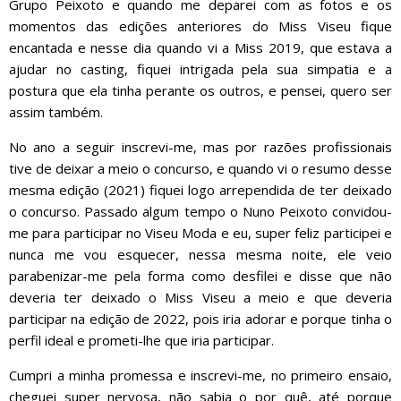
Grupo Peixoto e quando me deparei com as fotos e os
momentos das edições anteriores do Miss Viseu fique
encantada e nesse dia quando vi a Miss 2019, que estava a
ajudar no casting, fiquei intrigada pela sua simpatia e a
postura que ela tinha perante os outros, e pensei, quero ser
assim também.
No ano a seguir inscrevi-me, mas por razões profissionais
tive de deixar a meio o concurso, e quando vi o resumo desse
mesma edição (2021) fiquei logo arrependida de ter deixado
o concurso. Passado algum tempo o Nuno Peixoto convidou-
me para participar no Viseu Moda e eu, super feliz participei e
nunca me vou esquecer, nessa mesma noite, ele veio
parabenizar-me pela forma como desfilei e disse que não
deveria ter deixado o Miss Viseu a meio e que deveria
participar na edição de 2022, pois iria adorar e porque tinha o
perfil ideal e prometi-lhe que iria participar.
Cumpri a minha promessa e inscrevi-me, no primeiro ensaio,
cheguei super nervosa, não sabia o por quê, até porque