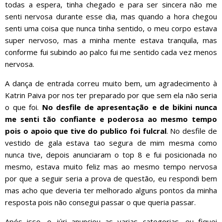
todas a espera, tinha chegado e para ser sincera não me
senti nervosa durante esse dia, mas quando a hora chegou
senti uma coisa que nunca tinha sentido, o meu corpo estava
super nervoso, mas a minha mente estava tranquila, mas
conforme fui subindo ao palco fui me sentido cada vez menos
nervosa.
A dança de entrada correu muito bem, um agradecimento à
Katrin Paiva por nos ter preparado por que sem ela não seria
o que foi.
No desfile de apresentação e de bikini nunca
me senti tão confiante e poderosa ao mesmo tempo
pois o apoio que tive do publico foi fulcral
. No desfile de
vestido de gala estava tao segura de mim mesma como
nunca tive, depois anunciaram o top 8 e fui posicionada no
mesmo, estava muito feliz mas ao mesmo tempo nervosa
por que a seguir seria a prova de questão, eu respondi bem
mas acho que deveria ter melhorado alguns pontos da minha
resposta pois não consegui passar o que queria passar.
Após isso, o júri anunciou as varias categorias, eu fiquei