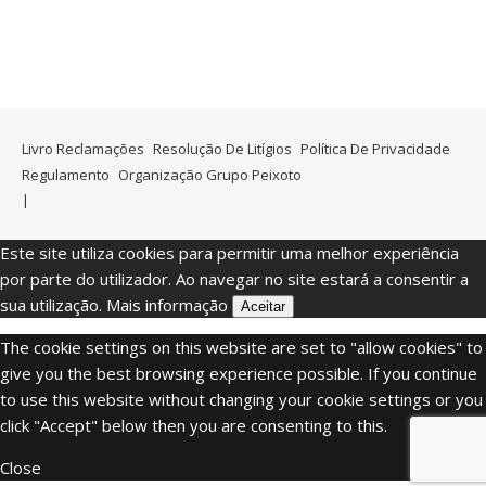
Livro Reclamações
Resolução De Litígios
Política De Privacidade
Regulamento
Organização Grupo Peixoto
Este site utiliza cookies para permitir uma melhor experiência
por parte do utilizador. Ao navegar no site estará a consentir a
sua utilização.
Mais informação
Aceitar
The cookie settings on this website are set to "allow cookies" to
give you the best browsing experience possible. If you continue
to use this website without changing your cookie settings or you
click "Accept" below then you are consenting to this.
Close